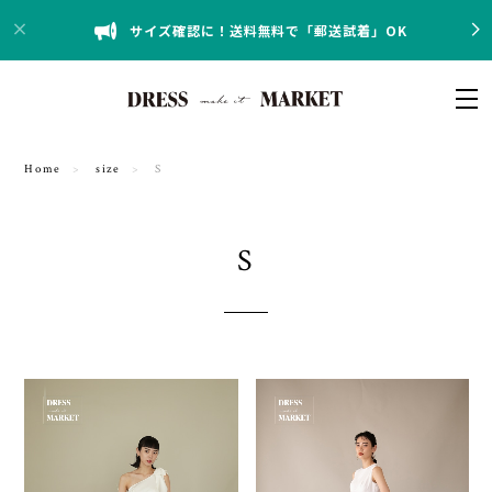
サイズ確認に！送料無料で「郵送試着」OK
Home
size
S
S