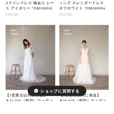
Aラインドレス 袖あり レー
ィング スレンダードレス
ス アイボリー *DM100010
オフホワイト *DM300006
¥49,280
¥32,780
ショップに質問する
【3営業日以内に発送】
【3営業日以内に発送】
￥34,800（税別）ウェディ
￥39,800（税別）ウェディ
ングドレス ウェディング購
ングドレス ドレス購入 結
入 結婚式 二次会 フォトウ
婚式 二次会 フォトウェデ