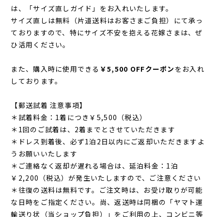
は、「サイズ直しガイド」をお入れいたします。
サイズ直しは無料（片道送料はお客さまご負担）にて承っ
ておりますので、特にサイズ不安を抱える花嫁さまは、ぜ
ひ活用ください。
また、購入時に使用できる
￥5,500 OFFクーポン
をお入れ
しております。
【郵送試着 注意事項】
＊試着料金：1着につき￥5,500（税
込
）
＊1回のご試着は、2着までとさせていただきます
＊ドレス到着後、必ず1泊2日以内にご返却いただきますよ
うお願いいたします
＊ご連絡なく返却が遅れる場合は、延泊料金：1泊
￥2,200（税
込
）が発生いたしますので、ご注意ください
＊往復の送料は無料です。ご注文時は、お受け取りが可能
な日時をご指定ください。尚、返送時は同梱の「ヤマト運
輸送り状（当ショップ負担）」をご利用の上、コンビニ等