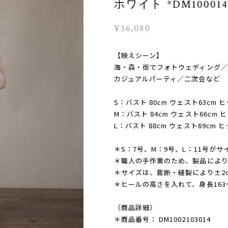
ホワイト *DM10001
¥36,080
【映えシーン】
海・森・街でフォトウェディング／
カジュアルパーティ／二次会など
S：バスト 80cm ウェスト63cm ヒ
M：バスト 84cm ウェスト66cm ヒ
L：バスト 88cm ウェスト69cm ヒ
＊S：7号、M：9号、L：11号が
＊職人の手作業のため、製品によ
＊サイズは、裁断・縫製により±2
＊ヒールの高さを入れて、身長163
（商品詳細）
＊商品番号： DM1002103014