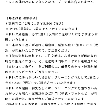
ドレス本体のみのレンタルとなり、ブーケ等は含まれません
【郵送試着 注意事項】
＊試着料金：1着につき￥5,500（税込）
＊1回のご試着は、2着までとさせていただきます
＊ドレス到着後、必ず1泊2日以内にご返却いただきますようお
願いいたします
＊ご連絡なく返却が遅れる場合は、延泊料金：1泊￥2,200（税
込）が発生いたしますので、ご注意ください
＊往復の送料は無料です。ご注文時は、お受け取りが可能な日
時をご指定ください。尚、返送時は同梱の「ヤマト運輸送り状
（当ショップ負担）」をご利用の上、最寄りのヤマト運輸営業
所又はコンビニからご返送ください
＊ドレスに汚れがついた場合は、クリーニング代として1着につ
き￥5,500（税込）をご請求させていただきます
＊ドレスが破損・紛失もしくは、クリーニングでも落ちない汚
れがついた場合・試着以外のご利用（挙式・フォトなど）が判
明した場合は、販売代金をご請求させていただきます
✅商品は１点ものです。お取り置き・仮予約には対応しており