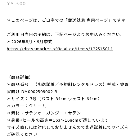
¥5,500
＊このページは、ご自宅での「郵送試着 専用ページ」です＊
ご利用日当日の予約は、下記ページよりお申込みください。
＊2026年8月・9月挙式
https://dressmarket.official.ec/items/122515014
（商品詳細）
＊商品番号：【郵送試着／予約制レンタルドレス】挙式・披露
宴向け DM0002509002-R
＊サイズ： 7号（バスト 84cm ウェスト 64cm）
＊カラー：クリーム
＊素材：サテンオーガンジー・サテン
＊身長+ヒールの高さ＝163〜168cmが適しています
サイズ直しには対応しておりませんので郵送試着にてサイズを
ご確認ください