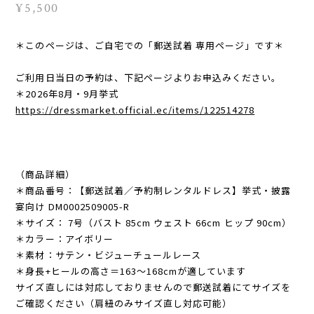
¥5,500
＊このページは、ご自宅での「郵送試着 専用ページ」です＊
ご利用日当日の予約は、下記ページよりお申込みください。
＊2026年8月・9月挙式
https://dressmarket.official.ec/items/122514278
（商品詳細）
＊商品番号：【郵送試着／予約制レンタルドレス】挙式・披露
宴向け DM0002509005-R
＊サイズ： 7号（バスト 85cm ウェスト 66cm ヒップ 90cm）
＊カラー：アイボリー
＊素材：サテン・ビジューチュールレース
＊身長+ヒールの高さ＝163〜168cmが適しています
サイズ直しには対応しておりませんので郵送試着にてサイズを
ご確認ください（肩紐のみサイズ直し対応可能）