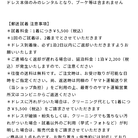
ドレス本体のみのレンタルとなり、ブーケ等は含まれません
【郵送試着 注意事項】
＊試着料金：1着につき￥5,500（税込）
＊1回のご試着は、2着までとさせていただきます
＊ドレス到着後、必ず1泊2日以内にご返却いただきますようお
願いいたします
＊ご連絡なく返却が遅れる場合は、延泊料金：1泊￥2,200（税
込）が発生いたしますので、ご注意ください
＊往復の送料は無料です。ご注文時は、お受け取りが可能な日
時をご指定ください。尚、返送時は同梱の「ヤマト運輸送り状
（当ショップ負担）」をご利用の上、最寄りのヤマト運輸営業
所又はコンビニからご返送ください
＊ドレスに汚れがついた場合は、クリーニング代として1着につ
き￥5,500（税込）をご請求させていただきます
＊ドレスが破損・紛失もしくは、クリーニングでも落ちない汚
れがついた場合・試着以外のご利用（挙式・フォトなど）が判
明した場合は、販売代金をご請求させていただきます
✅商品は１点ものです。お取り置き・仮予約には対応しており