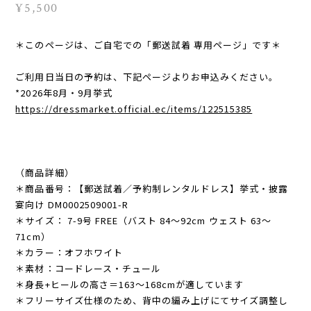
¥5,500
＊このページは、ご自宅での「郵送試着 専用ページ」です＊
ご利用日当日の予約は、下記ページよりお申込みください。
*2026年8月・9月挙式
https://dressmarket.official.ec/items/122515385
（商品詳細）
＊商品番号：【郵送試着／予約制レンタルドレス】挙式・披露
宴向け DM0002509001-R
＊サイズ： 7-9号 FREE（バスト 84～92cm ウェスト 63～
71cm）
＊カラー：オフホワイト
＊素材：コードレース・チュール
＊身長+ヒールの高さ＝163〜168cmが適しています
＊フリーサイズ仕様のため、背中の編み上げにてサイズ調整し