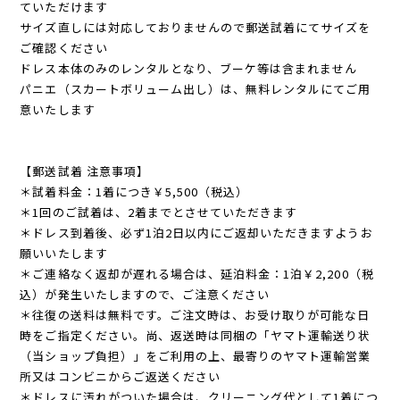
ていただけます
サイズ直しには対応しておりませんので郵送試着にてサイズを
ご確認ください
ドレス本体のみのレンタルとなり、ブーケ等は含まれません
パニエ（スカートボリューム出し）は、無料レンタルにてご用
意いたします
【郵送試着 注意事項】
＊試着料金：1着につき￥5,500（税込）
＊1回のご試着は、2着までとさせていただきます
＊ドレス到着後、必ず1泊2日以内にご返却いただきますようお
願いいたします
＊ご連絡なく返却が遅れる場合は、延泊料金：1泊￥2,200（税
込）が発生いたしますので、ご注意ください
＊往復の送料は無料です。ご注文時は、お受け取りが可能な日
時をご指定ください。尚、返送時は同梱の「ヤマト運輸送り状
（当ショップ負担）」をご利用の上、最寄りのヤマト運輸営業
所又はコンビニからご返送ください
＊ドレスに汚れがついた場合は、クリーニング代として1着につ