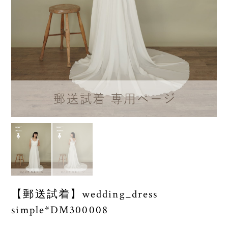
【郵送試着】wedding_dress
simple*DM300008