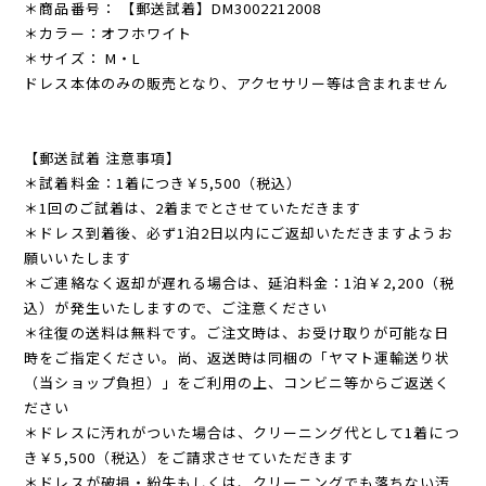
＊商品番号： 【郵送試着】DM3002212008
＊カラー：オフホワイト
＊サイズ： M・L
ドレス本体のみの販売となり、アクセサリー等は含まれません
【郵送試着 注意事項】
＊試着料金：1着につき￥5,500（税込）
＊1回のご試着は、2着までとさせていただきます
＊ドレス到着後、必ず1泊2日以内にご返却いただきますようお
願いいたします
＊ご連絡なく返却が遅れる場合は、延泊料金：1泊￥2,200（税
込）が発生いたしますので、ご注意ください
＊往復の送料は無料です。ご注文時は、お受け取りが可能な日
時をご指定ください。尚、返送時は同梱の「ヤマト運輸送り状
（当ショップ負担）」をご利用の上、コンビニ等からご返送く
ださい
＊ドレスに汚れがついた場合は、クリーニング代として1着につ
き￥5,500（税込）をご請求させていただきます
＊ドレスが破損・紛失もしくは、クリーニングでも落ちない汚