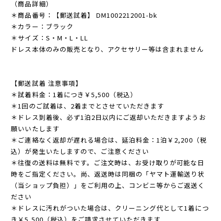
（商品詳細）
＊商品番号：【郵送試着】 DM1002212001-bk
＊カラー：ブラック
＊サイズ：S・M・L・LL
ドレス本体のみの販売となり、アクセサリー等は含まれません
【郵送試着 注意事項】
＊試着料金：1着につき￥5,500（税込）
＊1回のご試着は、2着までとさせていただきます
＊ドレス到着後、必ず1泊2日以内にご返却いただきますようお
願いいたします
＊ご連絡なく返却が遅れる場合は、延泊料金：1泊￥2,200（税
込）が発生いたしますので、ご注意ください
＊往復の送料は無料です。ご注文時は、お受け取りが可能な日
時をご指定ください。尚、返送時は同梱の「ヤマト運輸送り状
（当ショップ負担）」をご利用の上、コンビニ等からご返送く
ださい
＊ドレスに汚れがついた場合は、クリーニング代として1着につ
き￥5,500（税込）をご請求させていただきます