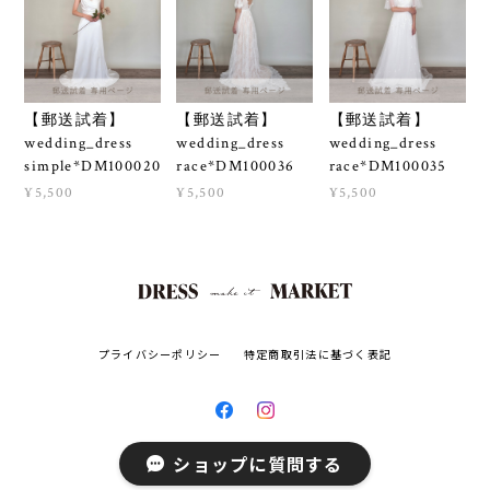
【郵送試着】
【郵送試着】
【郵送試着】
wedding_dress
wedding_dress
wedding_dress
simple*DM100020
race*DM100036
race*DM100035
¥5,500
¥5,500
¥5,500
プライバシーポリシー
特定商取引法に基づく表記
ショップに質問する
© DRESS MARKET All rights reserved.