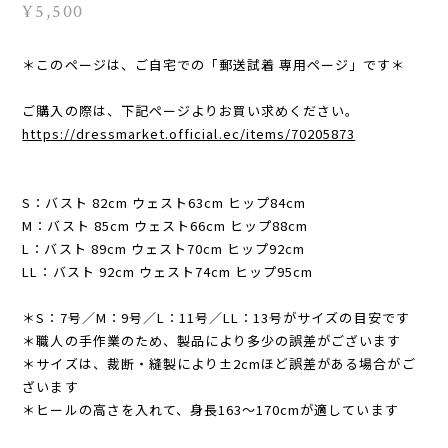
¥5,500
＊このページは、ご自宅での「郵送試着 専用ページ」です＊
ご購入の際は、下記ページよりお買い求めください。
https://dressmarket.official.ec/items/70205873
S：バスト 82cm ウェスト63cm ヒップ84cm
M：バスト 85cm ウェスト66cm ヒップ88cm
L：バスト 89cm ウェスト70cm ヒップ92cm
LL：バスト 92cm ウェスト74cm ヒップ95cm
＊S：7号／M：9号／L：11号／LL：13号がサイズの目安です
＊職人の手作業のため、製品により多少の誤差がございます
＊サイズは、裁断・縫製により±2cmほど誤差がある場合がご
ざいます
＊ヒールの高さを入れて、身長163〜170cmが適しています