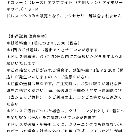
＊カラー：（レース）オフホワイト （内側サテン）アイボリー
＊サイズ： S・M
ドレス本体のみの販売となり、アクセサリー等は含まれません
【郵送試着 注意事項】
＊試着料金：1着につき￥5,500（税込）
＊1回のご試着は、2着までとさせていただきます
＊ドレス到着後、必ず1泊2日以内にご返却いただきますようお
願いいたします
＊ご連絡なく返却が遅れる場合は、延泊料金：1泊￥2,200（税
込）が発生いたしますので、ご注意ください
＊往復の送料は無料です。ご注文時は、お受け取りが可能な日
時をご指定ください。尚、返送時は同梱の「ヤマト運輸送り状
（当ショップ負担）」をご利用の上、コンビニ等からご返送く
ださい
＊ドレスに汚れがついた場合は、クリーニング代として1着につ
き￥5,500（税込）をご請求させていただきます
＊ドレスが破損・紛失もしくは、クリーニングでも落ちない汚
れがついた場合・試着以外のご利用（挙式・フォトなど）が判