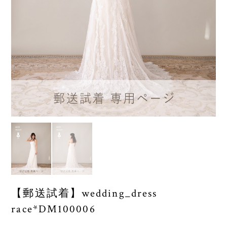
【郵送試着】wedding_dress
race*DM100006