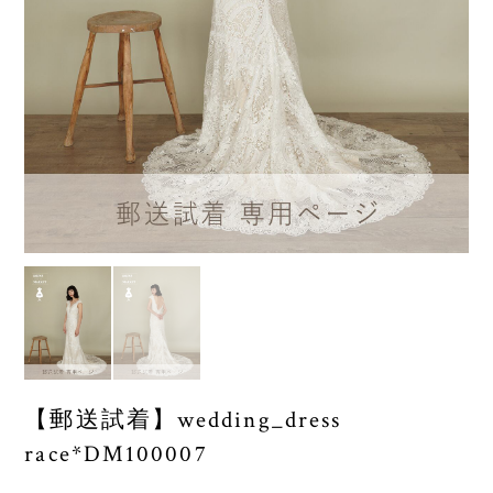
【郵送試着】wedding_dress
race*DM100007