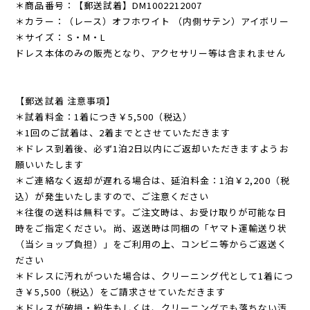
＊商品番号：【郵送試着】DM1002212007
＊カラー：（レース）オフホワイト （内側サテン）アイボリー
＊サイズ： S・M・L
ドレス本体のみの販売となり、アクセサリー等は含まれません
【郵送試着 注意事項】
＊試着料金：1着につき￥5,500（税込）
＊1回のご試着は、2着までとさせていただきます
＊ドレス到着後、必ず1泊2日以内にご返却いただきますようお
願いいたします
＊ご連絡なく返却が遅れる場合は、延泊料金：1泊￥2,200（税
込）が発生いたしますので、ご注意ください
＊往復の送料は無料です。ご注文時は、お受け取りが可能な日
時をご指定ください。尚、返送時は同梱の「ヤマト運輸送り状
（当ショップ負担）」をご利用の上、コンビニ等からご返送く
ださい
＊ドレスに汚れがついた場合は、クリーニング代として1着につ
き￥5,500（税込）をご請求させていただきます
＊ドレスが破損・紛失もしくは、クリーニングでも落ちない汚