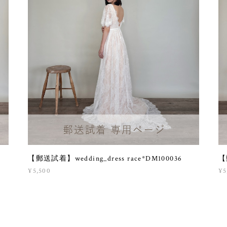
0
【郵送試着】wedding_dress race*DM100036
【
¥5,500
¥5