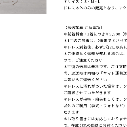
＊サイズ： S・M・L
ドレス本体のみの販売となり、アク
【郵送試着 注意事項】
＊試着料金：1着につき￥5,500（
＊1回のご試着は、2着までとさせ
＊ドレス到着後、必ず1泊2日以内
＊ご連絡なく返却が遅れる場合は、延
ので、ご注意ください
＊往復の送料は無料です。ご注文
尚、返送時は同梱の「ヤマト運輸
ニ等からご返送ください
＊ドレスに汚れがついた場合は、クリ
ご請求させていただきます
＊ドレスが破損・紛失もしくは、
以外のご利用（挙式・フォトなど
だきます
＊お取り置きには対応しておりま
で、在庫切れの際はご容赦ください