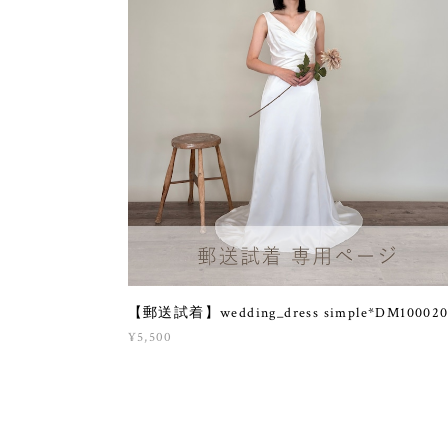
【郵送試着】wedding_dress simple*DM10002
¥5,500