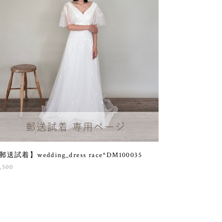
郵送試着】wedding_dress race*DM100035
,500