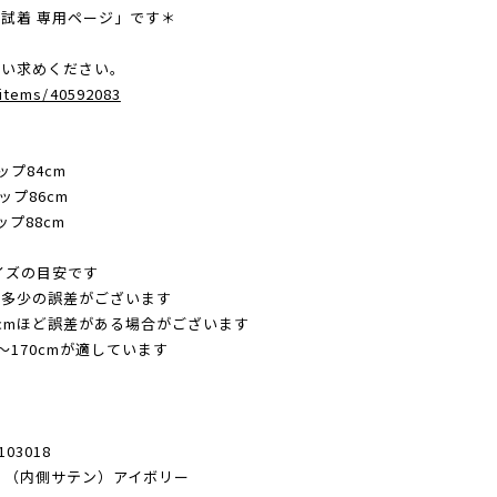
試着 専用ページ」です＊
買い求めください。
c/items/40592083
ップ84cm
ップ86cm
ップ88cm
サイズの目安です
り多少の誤差がございます
cmほど誤差がある場合がございます
〜170cmが適しています
03018
 （内側サテン）アイボリー