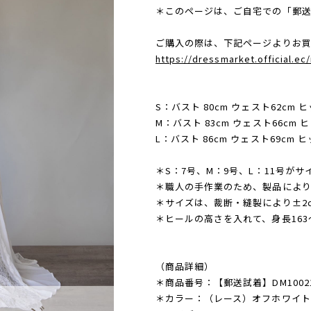
＊このページは、ご自宅での「郵送
ご購入の際は、下記ページよりお
https://dressmarket.official.e
S：バスト 80cm ウェスト62cm ヒ
M：バスト 83cm ウェスト66cm ヒ
L：バスト 86cm ウェスト69cm ヒ
＊S：7号、M：9号、L：11号が
＊職人の手作業のため、製品によ
＊サイズは、裁断・縫製により±2
＊ヒールの高さを入れて、身長163
（商品詳細）
＊商品番号：【郵送試着】DM10021
＊カラー：（レース）オフホワイト