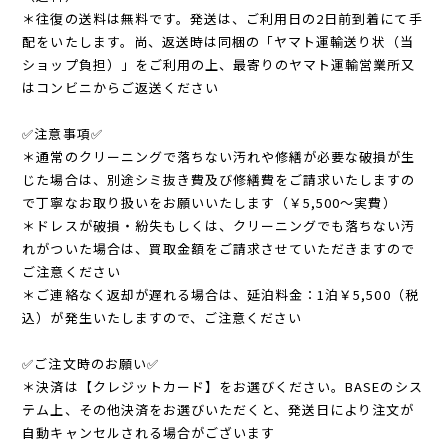
＊往復の送料は無料です。発送は、ご利用日の2日前到着にて手
配をいたします。尚、返送時は同梱の「ヤマト運輸送り状（当
ショップ負担）」をご利用の上、最寄りのヤマト運輸営業所又
はコンビニからご返送ください
✅注意事項✅
＊通常のクリーニングで落ちない汚れや修繕が必要な破損が生
じた場合は、別途シミ抜き費及び修繕費をご請求いたしますの
で丁寧なお取り扱いをお願いいたします（￥5,500～実費）
＊ドレスが破損・紛失もしくは、クリーニングでも落ちない汚
れがついた場合は、買取金額をご請求させていただきますので
ご注意ください
＊ご連絡なく返却が遅れる場合は、延泊料金：1泊￥5,500（税
込）が発生いたしますので、ご注意ください
✅ご注文時のお願い✅
＊決済は【クレジットカード】をお選びください。BASEのシス
テム上、その他決済をお選びいただくと、発送日により注文が
自動キャンセルされる場合がございます