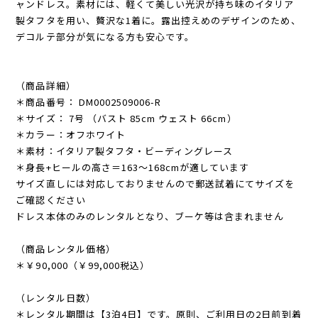
ャンドレス。素材には、軽くて美しい光沢が持ち味のイタリア
製タフタを用い、贅沢な1着に。露出控えめのデザインのため、
デコルテ部分が気になる方も安心です。
（商品詳細）
＊商品番号： DM0002509006-R
＊サイズ： 7号 （バスト 85cm ウェスト 66cm）
＊カラー：オフホワイト
＊素材：イタリア製タフタ・ビーディングレース
＊身長+ヒールの高さ＝163〜168cmが適しています
サイズ直しには対応しておりませんので郵送試着にてサイズを
ご確認ください
ドレス本体のみのレンタルとなり、ブーケ等は含まれません
（商品レンタル価格）
＊￥90,000（￥99,000税込）
（レンタル日数）
＊レンタル期間は【3泊4日】です。原則、ご利用日の2日前到着